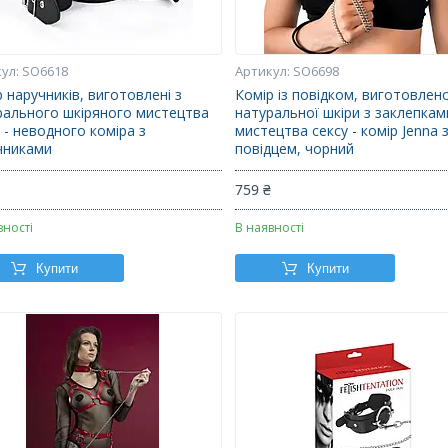
SO6618
SO6698
 наручників, виготовлені з
Комір із повідком, виготовлен
рального шкіряного мистецтва
натуральної шкіри з заклепкам
 - неводного коміра з
мистецтва сексу - комір Jenna 
чниками
повідцем, чорний
₴
759 ₴
вності
В наявності
Купити
Купити