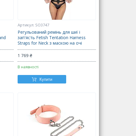
SO3747
з
Регульований ремінь для шиї і
and
зап'ясть Fetish Tentation Harness
Straps for Neck з маскою на очі
1 769 ₴
В наявності
Купити