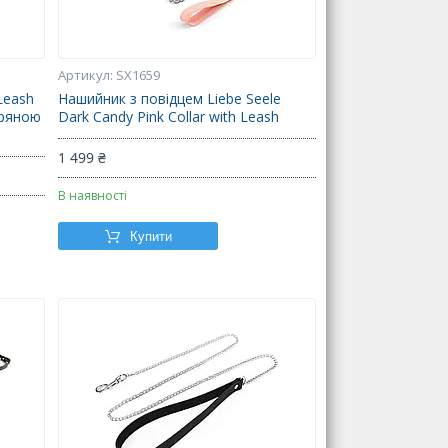
SX1659
 Leash
Нашийник з повідцем Liebe Seele
іряною
Dark Candy Pink Collar with Leash
1 499 ₴
В наявності
Купити