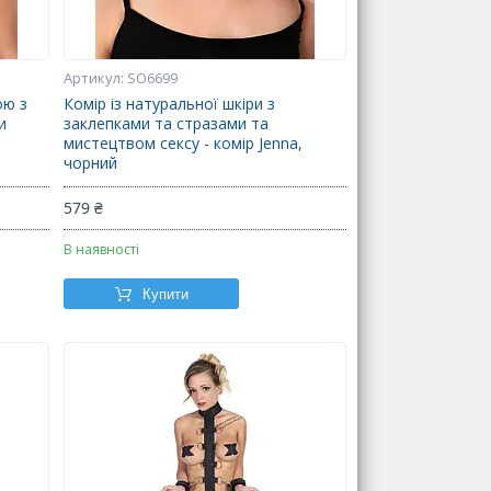
SO6699
ою з
Комір із натуральної шкіри з
и
заклепками та стразами та
з
мистецтвом сексу - комір Jenna,
чорний
579 ₴
В наявності
Купити