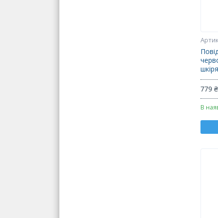
Повід
черв
шкір
779 
В ная