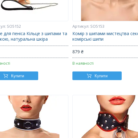
SO5152
SO5153
е для пеніса Кільце з шипами та
Комір з шипами мистецтва секс
дкою, натуральна шкіра
комірські шипи
₴
879 ₴
вності
В наявності
Купити
Купити