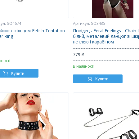
SO4674
SO3435
ник c кільцем Fetish Tentation
Повідець Feral Feelings - Chain
r Ring
білий, металевий ланцюг зі шк
петлею і карабіном
₴
779 ₴
вності
В наявності
Купити
Купити