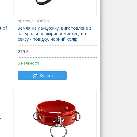
SO6797
t of
Земля на ланцюжку, виготовлене з
натуральної шкіряної мистецтва
сексу - повідку, чорний колір
279 ₴
В наявності
Купити