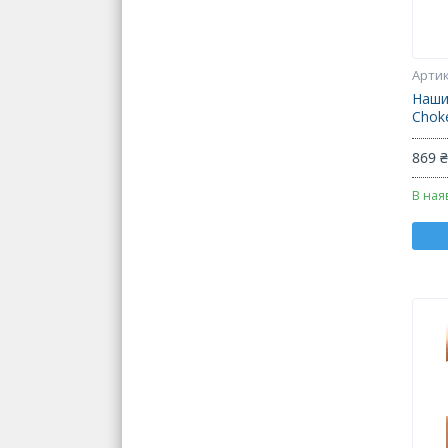
Наший
Choke
869 
В ная