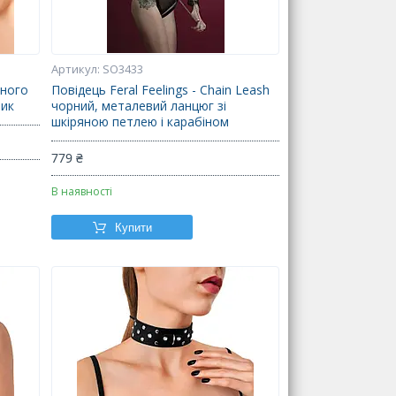
SO3433
яного
Повідець Feral Feelings - Chain Leash
лик
чорний, металевий ланцюг зі
шкіряною петлею і карабіном
779 ₴
В наявності
Купити