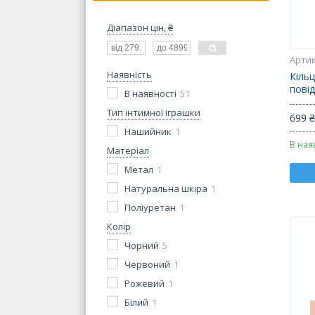
Діапазон цін, ₴
Наявність
Кільц
пові
В наявності
51
Тип інтимної іграшки
699 
Нашийник
1
В ная
Матеріал
Метал
1
Натуральна шкіра
1
Поліуретан
1
Колір
Чорний
5
Червоний
1
Рожевий
1
Білий
1