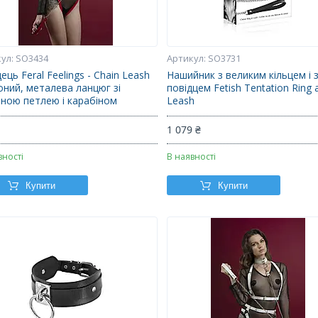
SO3434
SO3731
ець Feral Feelings - Chain Leash
Нашийник з великим кільцем і 
оний, металева ланцюг зі
повідцем Fetish Tentation Ring 
яною петлею і карабіном
Leash
₴
1 079 ₴
вності
В наявності
Купити
Купити