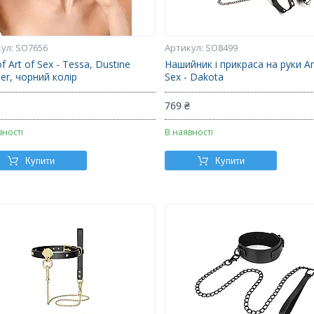
SO7656
SO8499
of Art of Sex - Tessa, Dustine
Нашийник і прикраса на руки Ar
er, чорний колір
Sex - Dakota
₴
769 ₴
вності
В наявності
Купити
Купити