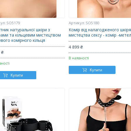
SO5179
SO5180
тник натуральної шкіри з
Комір від налагодженого шкір
зами та кільцевим мистецтвом
мистецтва сексу - комір -мете
евого комірного кільця
4 899 ₴
 ₴
В наявності
вності
Купити
Купити