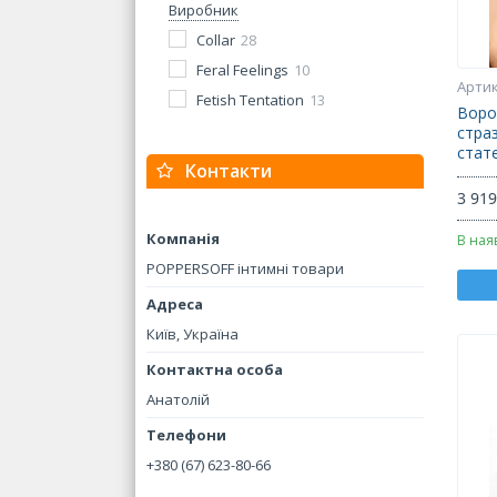
Виробник
Collar
28
Feral Feelings
10
Fetish Tentation
13
Воро
стра
стат
Контакти
3 919
В ная
POPPERSOFF інтимні товари
Київ, Україна
Анатолій
+380 (67) 623-80-66