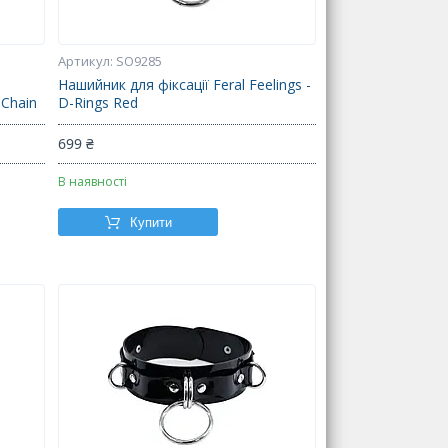
SO9285
Нашийник для фіксації Feral Feelings -
 Chain
D-Rings Red
699 ₴
В наявності
Купити