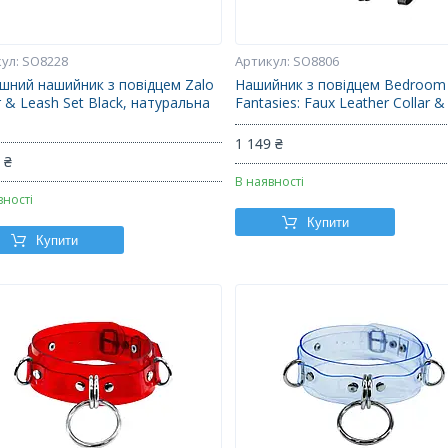
SO8228
SO8806
ішний нашийник з повідцем Zalo
Нашийник з повідцем Bedroom
r & Leash Set Black, натуральна
Fantasies: Faux Leather Collar &
а
1 149 ₴
 ₴
В наявності
вності
Купити
Купити