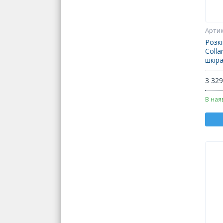
Розк
Colla
шкір
3 329
В ная