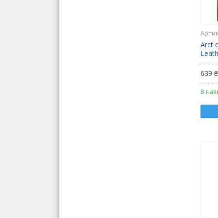
Arct 
Leath
639 
В ная