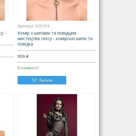
SO5154
у -
Комір з шипами та повідцем
мистецтва сексу - комірські шипи та
повідка
959 ₴
В наявності
Купити