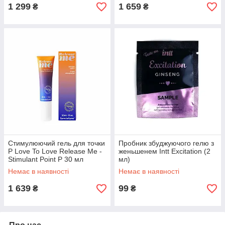
1 299
1 659
₴
₴
Стимулюючий гель для точки
Пробник збуджуючого гелю з
P Love To Love Release Me -
женьшенем Intt Excitation (2
Stimulant Point P 30 мл
мл)
Немає в наявності
Немає в наявності
1 639
99
₴
₴