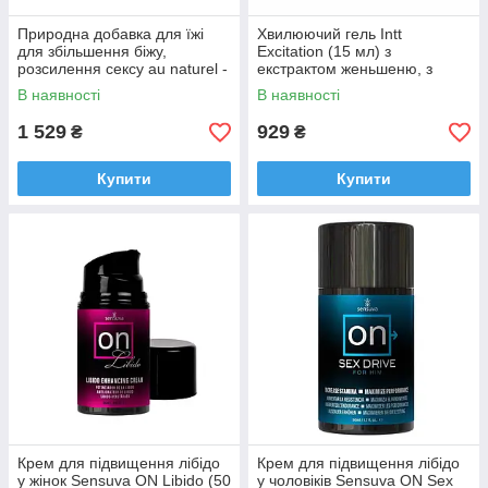
Природна добавка для їжі
Хвилюючий гель Intt
для збільшення біжу,
Excitation (15 мл) з
розсилення сексу au naturel -
екстрактом женьшеню, з
оргазм сяйво
ефектом вібрації
В наявності
В наявності
1 529
929
₴
₴
Купити
Купити
Крем для підвищення лібідо
Крем для підвищення лібідо
у жінок Sensuva ON Libido (50
у чоловіків Sensuva ON Sex